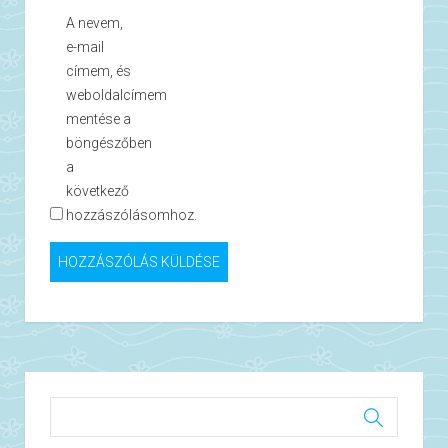
A nevem,
e-mail
címem, és
weboldalcímem
mentése a
böngészőben
a
következő
hozzászólásomhoz.