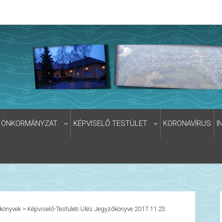
ÖNKORMÁNYZAT
KÉPVISELŐ TESTÜLET
KORONAVÍRUS
I
könyvek
>
Képviselő-Testületi Ülés Jegyzőkönyve 2017.11.23.