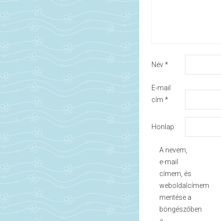
Név
*
E-mail
cím
*
Honlap
A nevem,
e-mail
címem, és
weboldalcímem
mentése a
böngészőben