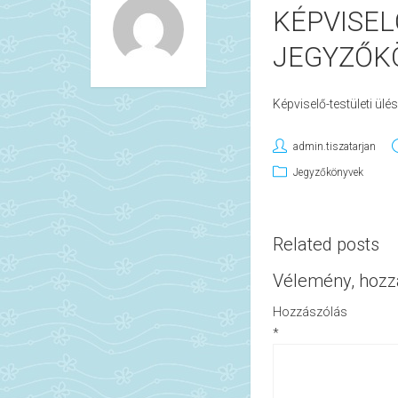
KÉPVISEL
JEGYZŐKÖ
Képviselő-testületi ül
admin.tiszatarjan
Jegyzőkönyvek
Related posts
Vélemény, hozz
Hozzászólás
*