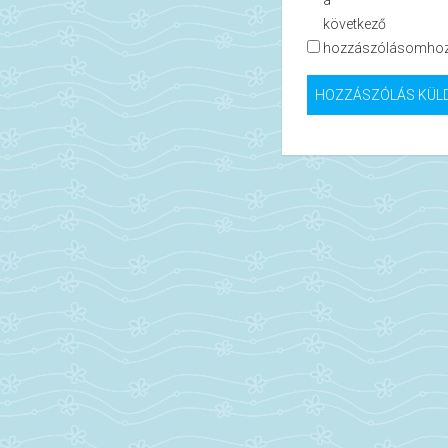
a
következő
hozzászólásomhoz