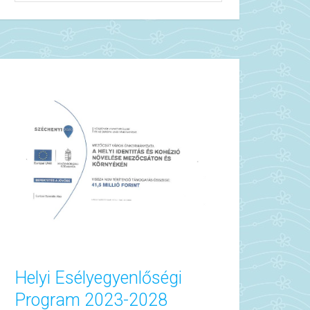
Helyi Esélyegyenlőségi
Program 2023-2028