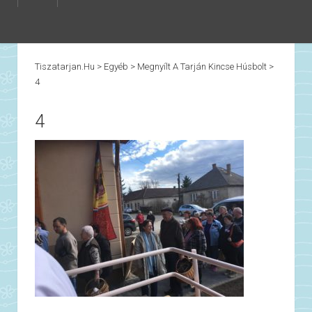
Tiszatarjan.hu
>
Egyéb
>
Megnyílt A Tarján Kincse Húsbolt
>
4
4