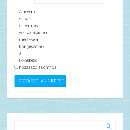
A nevem,
e-mail
címem, és
weboldalcímem
mentése a
böngészőben
a
következő
hozzászólásomhoz.