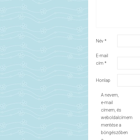
Név
*
E-mail
cím
*
Honlap
A nevem,
e-mail
címem, és
weboldalcímem
mentése a
böngészőben