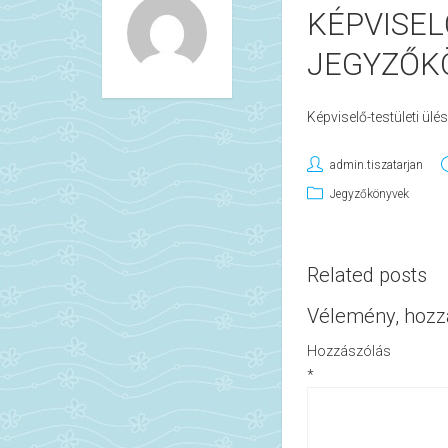
KÉPVISEL
JEGYZŐKÖ
Képviselő-testületi ül
admin.tiszatarjan
Jegyzőkönyvek
Related posts
Vélemény, hozz
Hozzászólás
*