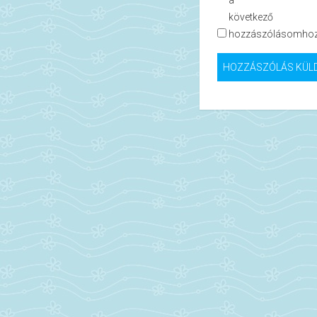
a
következő
hozzászólásomhoz