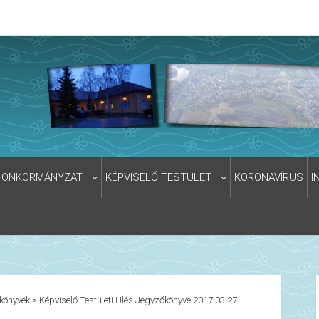
ÖNKORMÁNYZAT
KÉPVISELŐ TESTÜLET
KORONAVÍRUS
I
könyvek
>
Képviselő-Testületi Ülés Jegyzőkönyve 2017.03.27.