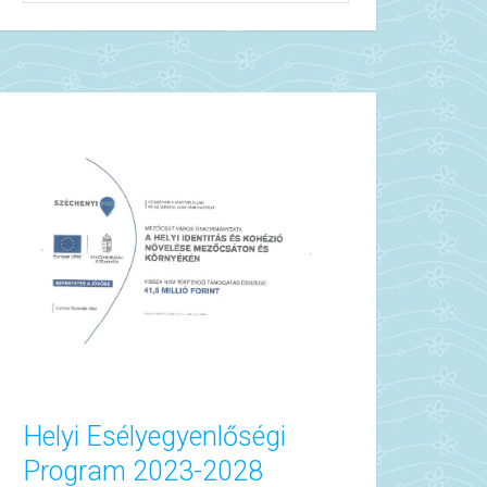
Helyi Esélyegyenlőségi
Program 2023-2028