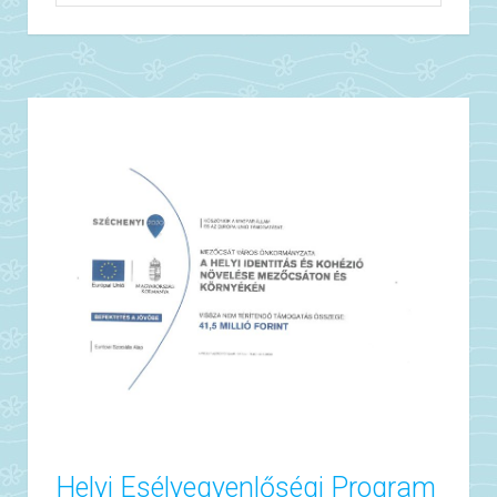
Helyi Esélyegyenlőségi Program