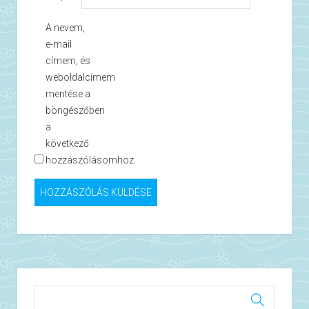
A nevem,
e-mail
címem, és
weboldalcímem
mentése a
böngészőben
a
következő
hozzászólásomhoz.