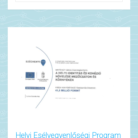
Helyi Esélyegyenlőségi Program