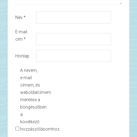
Név
*
E-mail
cím
*
Honlap
A nevem,
e-mail
címem, és
weboldalcímem
mentése a
böngészőben
a
következő
hozzászólásomhoz.