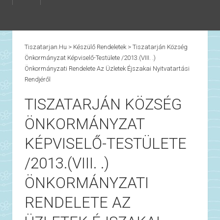
Tiszatarjan.hu
>
Készülő Rendeletek
>
Tiszatarján Község
Önkormányzat Képviselő-Testülete /2013.(VIII. .)
Önkormányzati Rendelete Az Üzletek Éjszakai Nyitvatartási
Rendjéről
TISZATARJÁN KÖZSÉG
ÖNKORMÁNYZAT
KÉPVISELŐ-TESTÜLETE
/2013.(VIII. .)
ÖNKORMÁNYZATI
RENDELETE AZ