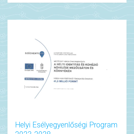
Helyi Esélyegyenlőségi Program