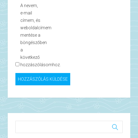
A nevem,
e-mail
címem, és
weboldalcímem
mentése a
böngészőben
a
következő
hozzászólásomhoz.