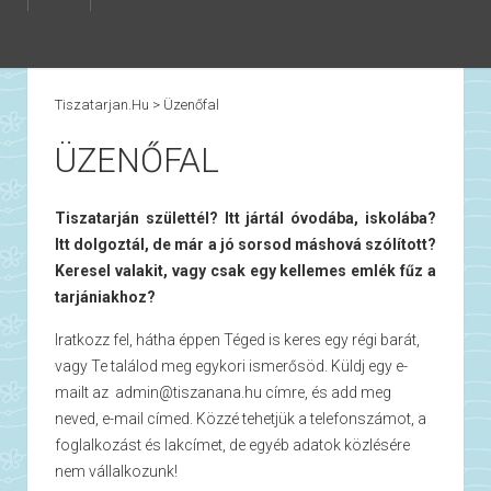
Tiszatarjan.hu
>
Üzenőfal
ÜZENŐFAL
Tiszatarján születtél? Itt jártál óvodába, iskolába?
Itt dolgoztál, de már a jó sorsod máshová szólított?
Keresel valakit, vagy csak egy kellemes emlék fűz a
tarjániakhoz?
Iratkozz fel, hátha éppen Téged is keres egy régi barát,
vagy Te találod meg egykori ismerősöd. Küldj egy e-
mailt az admin@tiszanana.hu címre, és add meg
neved, e-mail címed. Közzé tehetjük a telefonszámot, a
foglalkozást és lakcímet, de egyéb adatok közlésére
nem vállalkozunk!