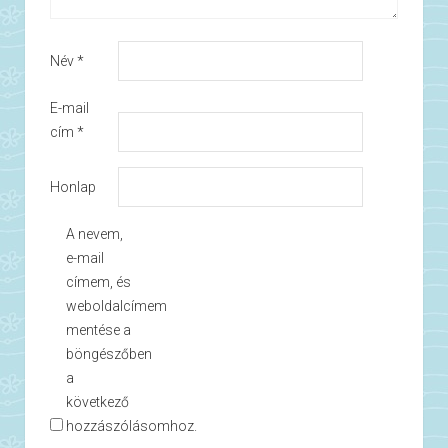
Név
*
E-mail
cím
*
Honlap
A nevem,
e-mail
címem, és
weboldalcímem
mentése a
böngészőben
a
következő
hozzászólásomhoz.