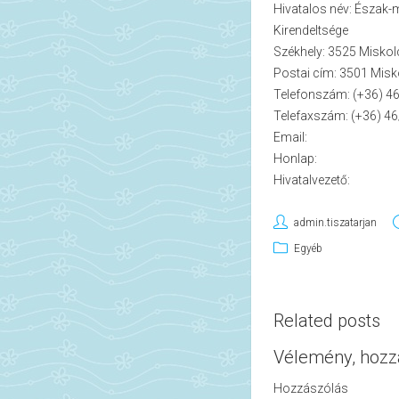
Hivatalos név: Észak-
Kirendeltsége
Székhely: 3525 Miskolc
Postai cím: 3501 Misko
Telefonszám: (+36) 4
Telefaxszám: (+36) 4
Email:
Honlap:
Hivatalvezető:
admin.tiszatarjan
Egyéb
Related posts
Vélemény, hozz
Hozzászólás