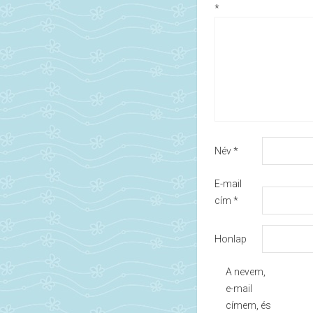
*
Név
*
E-mail
cím
*
Honlap
A nevem,
e-mail
címem, és