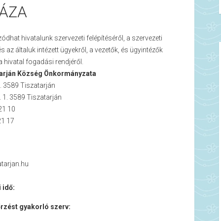
ÁZA
zódhat hivatalunk szervezeti felépítéséről, a szervezeti
s az általuk intézett ügyekről, a vezetők, és ügyintézők
 a hivatal fogadási rendjéről.
atarján Község Önkormányzata
1. 3589 Tiszatarján
. 1. 3589 Tiszatarján
21 10
 21 17
tarjan.hu
 idő:
rzést gyakorló szerv: