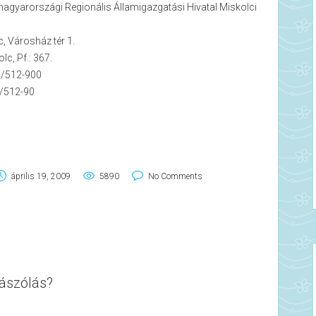
magyarországi Regionális Államigazgatási Hivatal Miskolci
, Városház tér 1.
lc, Pf.: 367.
6/512-900
6/512-90
április 19, 2009
5890
No Comments
ászólás?