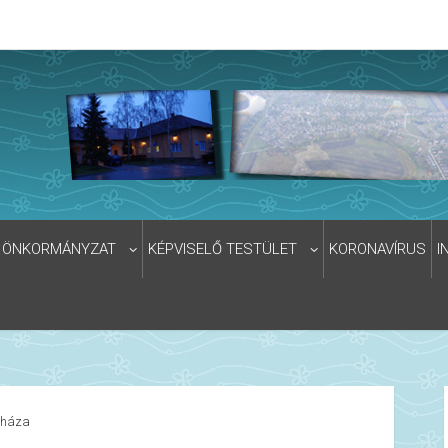
ÖNKORMÁNYZAT
KÉPVISELŐ TESTÜLET
KORONAVÍRUS
I
gháza