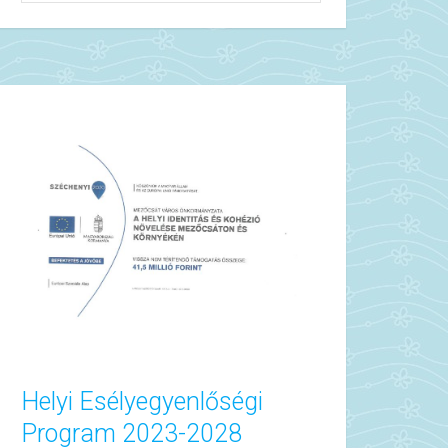
Helyi Esélyegyenlőségi
Program 2023-2028