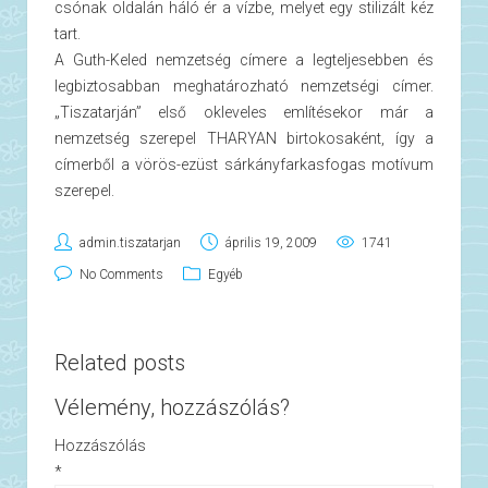
csónak oldalán háló ér a vízbe, melyet egy stilizált kéz
tart.
A Guth-Keled nemzetség címere a legteljesebben és
legbiztosabban meghatározható nemzetségi címer.
„Tiszatarján” első okleveles említésekor már a
nemzetség szerepel THARYAN birtokosaként, így a
címerből a vörös-ezüst sárkányfarkasfogas motívum
szerepel.
admin.tiszatarjan
április 19, 2009
1741
No Comments
Egyéb
Related posts
Vélemény, hozzászólás?
Hozzászólás
*