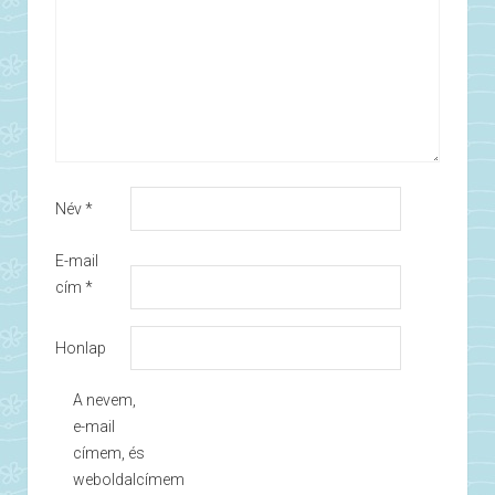
Név
*
E-mail
cím
*
Honlap
A nevem,
e-mail
címem, és
weboldalcímem