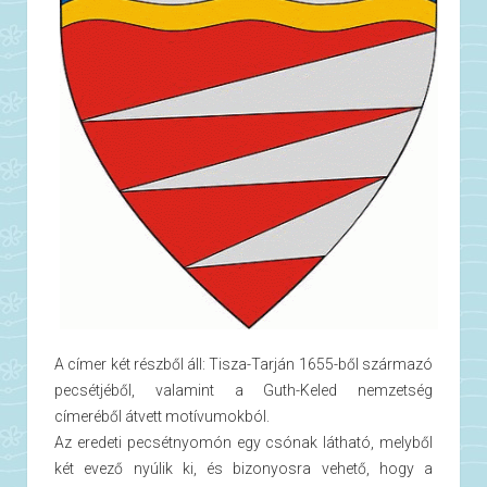
A címer két részből áll: Tisza-Tarján 1655-ből származó
pecsétjéből, valamint a Guth-Keled nemzetség
címeréből átvett motívumokból.
Az eredeti pecsétnyomón egy csónak látható, melyből
két evező nyúlik ki, és bizonyosra vehető, hogy a