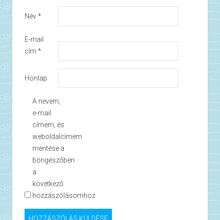
Név
*
E-mail
cím
*
Honlap
A nevem,
e-mail
címem, és
weboldalcímem
mentése a
böngészőben
a
következő
hozzászólásomhoz.