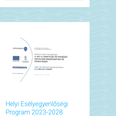
Helyi Esélyegyenlőségi
Program 2023-2028