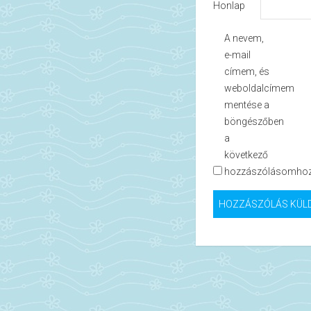
Honlap
A nevem,
e-mail
címem, és
weboldalcímem
mentése a
böngészőben
a
következő
hozzászólásomhoz