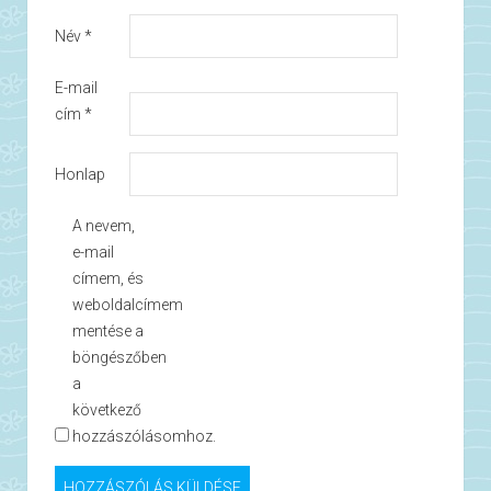
Név
*
E-mail
cím
*
Honlap
A nevem,
e-mail
címem, és
weboldalcímem
mentése a
böngészőben
a
következő
hozzászólásomhoz.