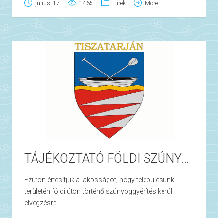
közvetlen közelében tartózkodni nem szabad.
július, 17
1465
Hírek
More
A szabadban, fedetlenül tárolt vízgyűjtő edényekben, a
különböző tárgyakban megülő esővízben akár egy hét
alatt is kifejlődhetnek a szúnyoglárvák. A szúnyogirtó
kezelés kiegészítéseként ajánlott, hogy az
ingatlantulajdonosok szüntessék meg, rendszeresen
ürítsék vagy takarják le az épületek körüli kisebb, pangó
vízgyülemeket.
Tiszatarján, 2023.08.10.
Tisztelettel:
Burainé Hajdu Éva sk.
jegyző
TÁJÉKOZTATÓ FÖLDI SZÚNYOGGYÉRÍTÉSRŐL
Ezúton értesítjük a lakosságot, hogy településünk
területén földi úton történő szúnyoggyérítés kerül
elvégzésre.