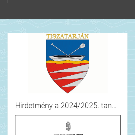
Hirdetmény a 2024/2025. tanévre vonatkozó általános iskolai beiratkozással kapcsolatban