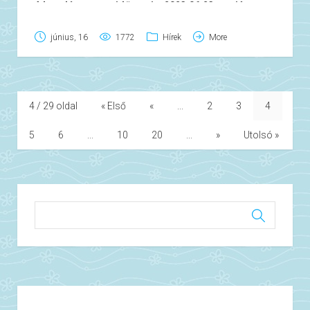
A kezelés pontos időpontja: 2023.06.23. napján,
napnyugta utáni órákban. Pótnapok: 2023.06.24.-25.
június, 16
1772
Hírek
More
napjai, ugyanebben az időben.
Alkalmazott készítmény: Deltasect Plus 1,2 ULV
szúnyogirtó szer, vagy Deltasect Plus 20 ULV
szúnyogirtó koncentrátum.
4 / 29 oldal
« Első
«
...
2
3
4
A készítmény a kijuttatott csekély mennyiségben (0,6
5
6
...
10
20
...
»
Utolsó »
liter/hektár) kizárólag az érzékenyebb rovarokat
pusztítja el, melegvérű állatokra, emberre nem
veszélyes, hatóanyaga néhány óra alatt lebomlik.
A lakosság részére javasolt intézkedések:
A szabadban tárolt gyermekjátékokat, élelmiszereket,
evőeszközöket, a szabadban szárított ruhákat, a
kezelés napján javasolt összegyűjteni vagy letakarni. A
kezelés idejére és az azt követő 1 órában javasolt az
ablakokat, ajtókat zárva tartani és a külső levegőt