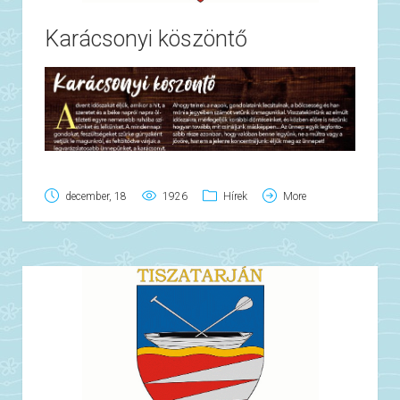
Karácsonyi köszöntő
december, 18
1926
Hírek
More