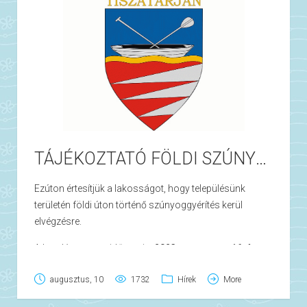
TÁJÉKOZTATÓ FÖLDI SZÚNYOGGYÉRÍTÉSRŐL
Ezúton értesítjük a lakosságot, hogy településünk
területén földi úton történő szúnyoggyérítés kerül
elvégzésre.
A kezelés pontos időpontja:
2023. augusztus 16-án
napján,
napnyugta utáni órákban.
Pótnapok:
2023.
augusztus, 10
1732
Hírek
More
augusztus 17-18.
napjai, ugyanebben az időben.