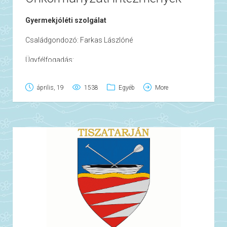
Gyermekjóléti szolgálat
Családgondozó: Farkas Lászlóné
Ügyfélfogadás:
Hétfő: 8.00-12.00
április, 19
1538
Egyéb
More
Csütörtök: 8.00-12.00
Családsegítő szolgálat
Családgondozó: Tóth Józsefné
Ügyfélfogadás:
Szerda: 8.30-12.30