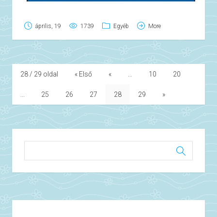
április, 19
1739
Egyéb
More
28 / 29 oldal
« Első
«
...
10
20
...
25
26
27
28
29
»