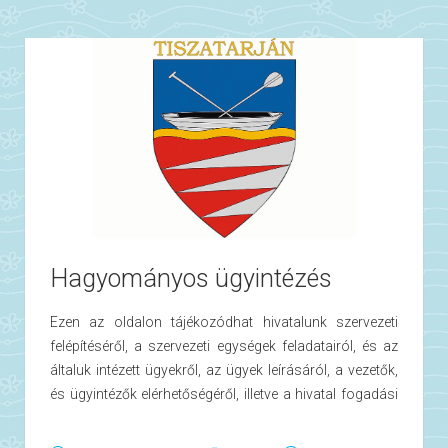
Telefaxszám: (49) 55 21 17
E-mail:
Hivatalvezető:
Honlap cím:
www.tiszatarjan.hu
Általános ügyintézési idő:
Törvényességi ellenőrzést gyakorló szerv:
Hivatalos név: Észak-magyarországi Regionális
Államigazgatási Hivatal Miskolci Kirendeltsége
Hagyományos ügyintézés
Székhely: 3525 Miskolc, Városház tér 1.
Postai cím: 3501 Miskolc, Pf.: 367.
Ezen az oldalon tájékozódhat hivatalunk szervezeti
Telefonszám: (+36) 46/512-900
felépítéséről, a szervezeti egységek feladatairól, és az
Telefaxszám: (+36) 46/512-90
általuk intézett ügyekről, az ügyek leírásáról, a vezetők,
Email:
és ügyintézők elérhetőségéről, illetve a hivatal fogadási
Honlap:
rendjéről, valamint itt tesszük közzé az elektronikus
Hivatalvezető:
információszabadságról szóló 2005. évi XC törvény