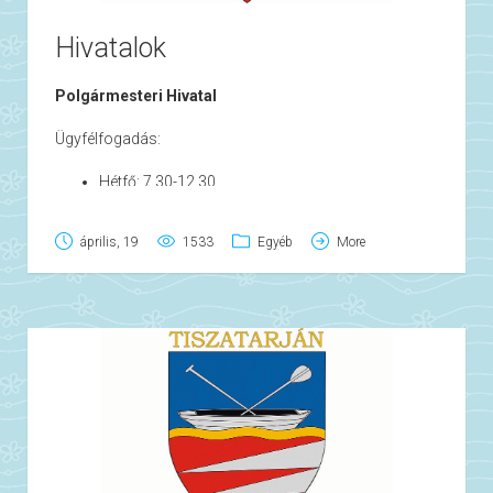
Hivatalok
Polgármesteri Hivatal
Ügyfélfogadás:
Hétfő: 7.30-12.30
Kedd: 7.30-17.00
Szerda: 7.30-12.30
április, 19
1533
Egyéb
More
Csütörtök: 13.00-16.00
Péntek: 7.30-12.30