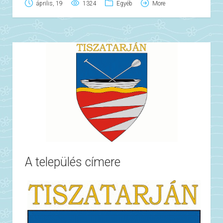
április, 19
1324
Egyéb
More
által előírt adatokat is.
Ügyintézők
Ügyfajta
Telefon
Fa
pénzügy
munkaügy
szociális
gyámügy
anyakönyv, lakcímnyilvántartás
adó
körjegyzőség, pénzügy
Hivatal címe:
A település címere