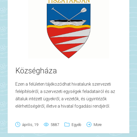
Községháza
Ezen a felületen tájékozódhat hivatalunk szervezeti
felépítéséről, a szervezeti egységek feladatairól és az
általuk intézett ügyekről, a vezetők, és ügyintézők
elérhetőségéről, illetve a hivatal fogadási rendjéről.
Hivatalos név: Tiszatarján Község Önkormányzata
Székhely: Eötvös Krt. 1. 3589 Tiszatarján
április, 19
5887
Egyéb
More
Postai cím: Eötvös Krt. 1. 3589 Tiszatarján
Telefonszám: (49) 55 21 10