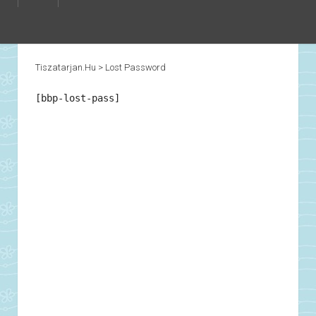
Tiszatarjan.hu
>
Lost Password
[bbp-lost-pass]