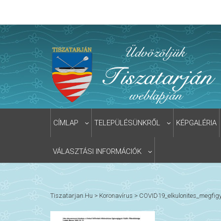
CÍMLAP
TELEPÜLÉSÜNKRŐL
KÉPGALÉRIA
VÁLASZTÁSI INFORMÁCIÓK
Tiszatarjan.hu
>
Koronavírus
>
COVID19_elkulonites_megfi