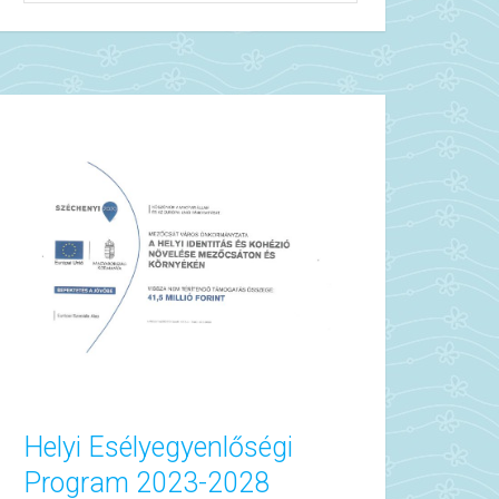
Helyi Esélyegyenlőségi
Program 2023-2028