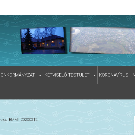
ÖNKORMÁNYZAT
KÉPVISELŐ TESTÜLET
KORONAVÍRUS
I
gyeles_EMMI_20200312