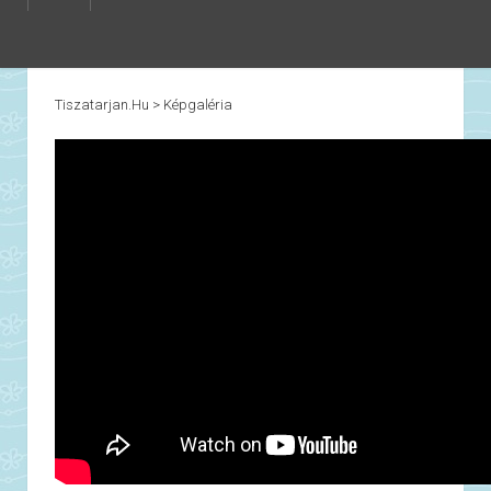
Tiszatarjan.hu
>
Képgaléria