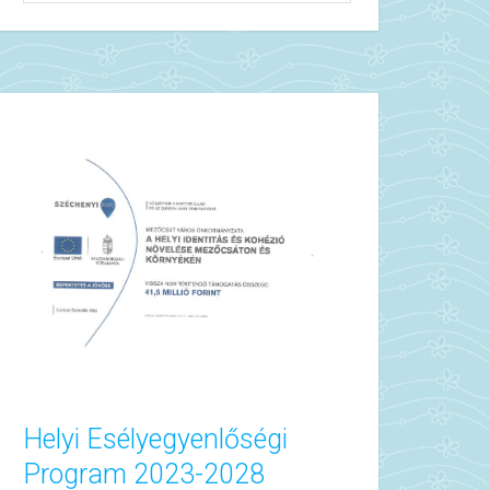
Helyi Esélyegyenlőségi
Program 2023-2028