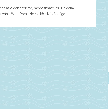
e ez az oldal törölhető, módosítható, és új oldalak
st kíván a WordPress Nemzeközi Közössége!