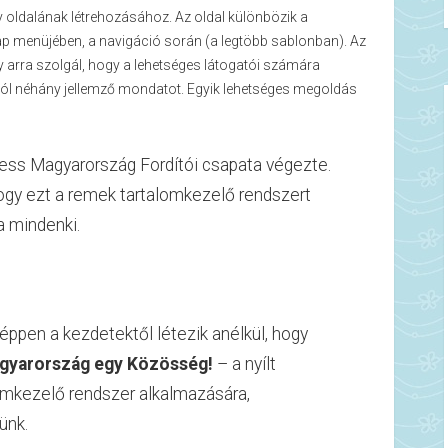
 oldalának létrehozásához. Az oldal különbözik a
nlap menüjében, a navigáció során (a legtöbb sablonban). Az
 arra szolgál, hogy a lehetséges látogatói számára
ról néhány jellemző mondatot. Egyik lehetséges megoldás
ress Magyarország Fordítói csapata végezte.
ogy ezt a remek tartalomkezelő rendszert
 mindenki.
éppen a kezdetektől létezik anélkül, hogy
gyarország egy Közösség!
– a nyílt
lomkezelő rendszer alkalmazására,
ünk.