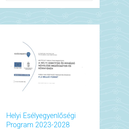
Helyi Esélyegyenlőségi
Program 2023-2028