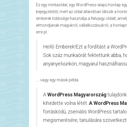
Ez egy mintaoldal, egy WordPress-alapú honlap egy
bejegyzéstől, mert az oldal állandóan látszik a ho
emberek többsége használja a Névjegy oldalt, amely
elmondjanak magukról, vállalkozásukról, a honlap
erre pl.:
Helló Emberek!Ezt a fordítást a WordP
Sok száz munkaórát fektettünk abba, h
anyanyelvünkön, magyarul használhassa
…. vagy egy másik példa:
A
WordPress Magyarország
tulajdonk
kihirdette volna létét.
A WordPress Ma
forráskódú, zseniális WordPress tarta
megismerésére, tanulására szövetkezt