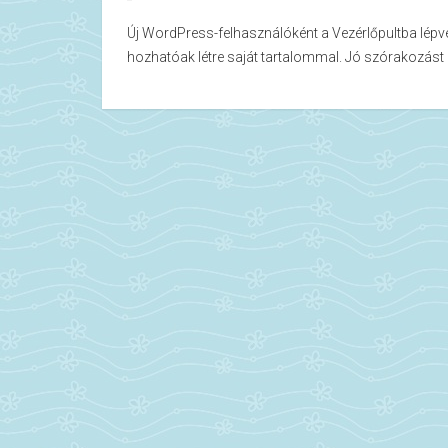
Új WordPress-felhasználóként a
Vezérlőpult
ba lépv
hozhatóak létre saját tartalommal. Jó szórakozá