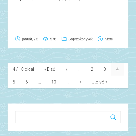
január, 26
578
Jegyzőkönyvek
More
4 / 10 oldal
« Első
«
...
2
3
4
5
6
...
10
...
»
Utolsó »